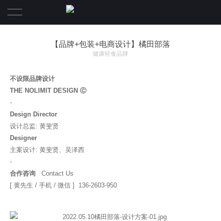
首页
【品牌+包装+电商设计】橘田部落
健康轻食品牌
设计案例
不设限品牌设计
服务项目
THE NOLIMIT DESIGN Ⓒ
-
关于我们
Design Director
设计总监: 黄斐贤
联系我们
关于我们
Designer
主案设计: 黄斐贤、吴泽西
合伙人团队
-
合作咨询
Contact Us
[ 黄先生 / 手机 / 微信 ] 136-2603-950