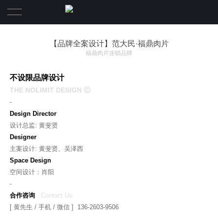
首页
【品牌全案设计】范大民·福鼎肉片
福鼎肉片连锁品牌
设计案例
不设限品牌设计
服务项目
THE NOLIMIT DESIGN Ⓒ
-
关于我们
Design Director
设计总监: 黄斐贤
联系我们
关于我们
Designer
主案设计: 黄斐贤、吴泽西
合伙人团队
Space Design
空间设计：肖阳
-
合作咨询
Contact Us
[ 黄先生 / 手机 / 微信 ] 136-2603-9506