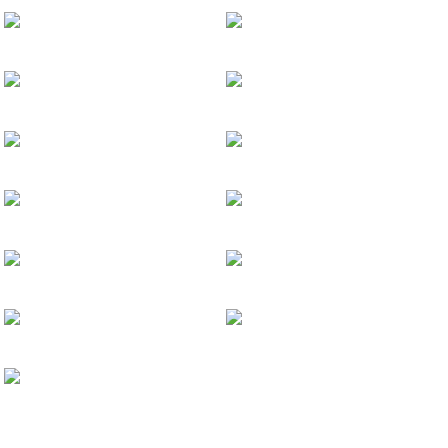
【全国银奖】微软Surface Book
插画设计
联名T恤插画设计
【全国银奖】美的Midea Family Q
品牌卡通形象设计
插画设计
【全国铜奖】「速度让惊叹发生」高
插画设计
插画设计
【全国铜奖】西瓜视频LOGO创意
插画设计
品牌卡通形象设计
【IP形象】卢帅设计学院IP形象
卢帅设计学院教育品牌
福鼎肉片连锁品牌
【品牌空间设计】阿祖点心行
阿祖蛋糕中式点心局品牌
茶饮品牌
【插画设计】冷恋时代-电影
电影宣传插画