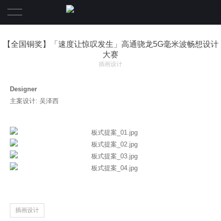
首页
【全国铜奖】「速度让惊叹发生」高通骁龙5G毫米波畅想设计
大赛
设计案例
插画设计
服务项目
Designer
主案设计: 吴泽西
关于我们
联系我们
关于我们
合伙人团队
插画设计