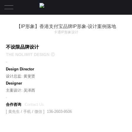
首页
【IP形象】香港支付宝品牌IP形象-设计案例落地
卡通IP形象设计
设计案例
不设限品牌设计
服务项目
THE NOLIMIT DESIGN Ⓒ
-
关于我们
Design Director
设计总监: 黄斐贤
联系我们
关于我们
Designer
主案设计: 吴泽西
合伙人团队
-
合作咨询
Contact Us
[ 黄先生 / 手机 / 微信 ] 136-2603-9506